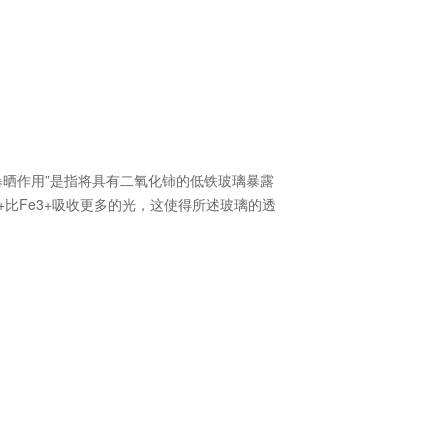
“暴晒作用”是指将具有二氧化铈的低铁玻璃暴露
2+比Fe3+吸收更多的光，这使得所述玻璃的透