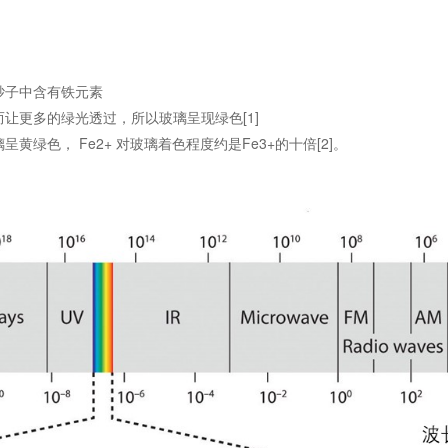
砂子中含有铁元素
让更多的绿光透过，所以玻璃呈现绿色[1]
璃呈黄绿色， Fe2+ 对玻璃着色程度约是Fe3+的十倍[2]。