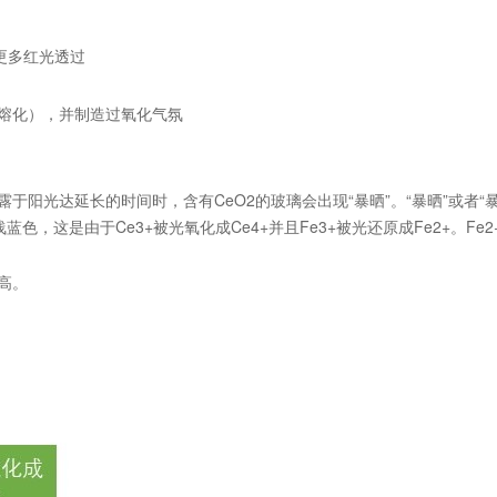
让更多红光透过
极熔化），并制造过氧化气氛
露于阳光达延长的时间时，含有CeO2的玻璃会出现“暴晒”。“暴晒”或者
色，这是由于Ce3+被光氧化成Ce4+并且Fe3+被光还原成Fe2+。Fe
高。